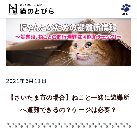
と避
ょ
難所
難所
ABOUT
MENU
に
「東
News
Donation
「埼
US
避
京
玉
に
23
県」
ゃ
区」
ん
2021年6月11日
【さいたま市の場合】ねこと一緒に避難所
へ避難できるの？ケージは必要？