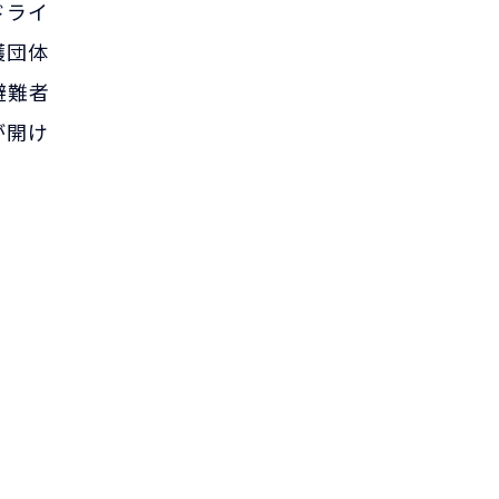
ドライ
護団体
避難者
が開け