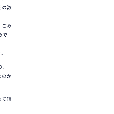
その数
、ごみ
めで
す。
り、
なのか
って頂