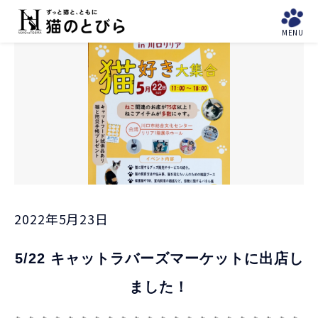
と避
ょ
難所
難所
ABOUT
MENU
に
「東
News
Donation
「埼
US
避
京
玉
に
23
県」
ゃ
区」
ん
2022年5月23日
5/22 キャットラバーズマーケットに出店し
ました！