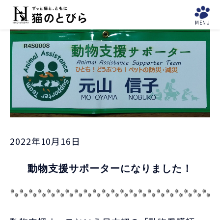
と避
ょ
難所
難所
ABOUT
MENU
に
「東
News
Donation
「埼
US
避
京
玉
に
23
県」
ゃ
区」
ん
2022年10月16日
動物支援サポーターになりました！